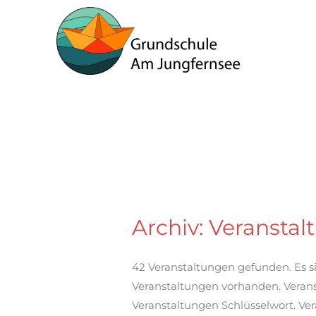
Zum
Inhalt
springen
Archiv:
Veranstal
Tag
der
offenen
42 Veranstaltungen gefunden. Es 
Tür
Veranstaltungen vorhanden. Verans
2025
Veranstaltungen Schlüsselwort. Ve