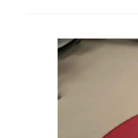
Erfolgreicher
Erste-
Hilfe-
Kurs
für
den
5.
Jahrgang