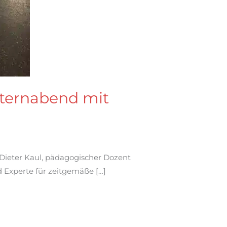
lternabend mit
-Dieter Kaul, pädagogischer Dozent
 Experte für zeitgemäße […]