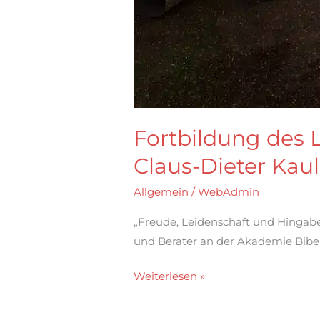
Fortbildung des 
Claus-Dieter Kaul
Allgemein
/
WebAdmin
„Freude, Leidenschaft und Hingabe
und Berater an der Akademie Bibe
Weiterlesen »