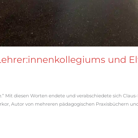
Lehrer:innenkollegiums und E
.“ Mit diesen Worten endete und verabschiedete sich Claus
rkor, Autor von mehreren pädagogischen Praxisbüchern und